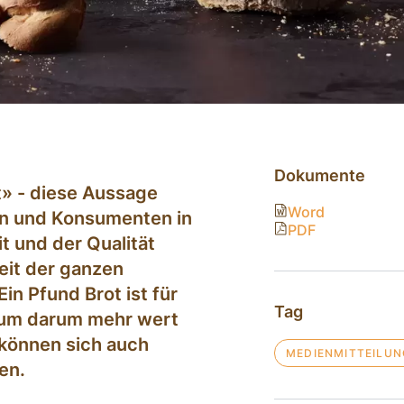
Dokumente
t» - diese Aussage
Word
en und Konsumenten in
PDF
t und der Qualität
eit der ganzen
n Pfund Brot ist für
Tag
num darum mehr wert
 können sich auch
MEDIENMITTEILUN
en.