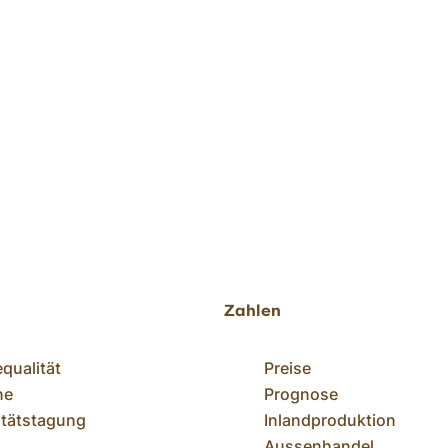
d
Zahlen
equalität
Preise
ne
Prognose
itätstagung
Inlandproduktion
Aussenhandel