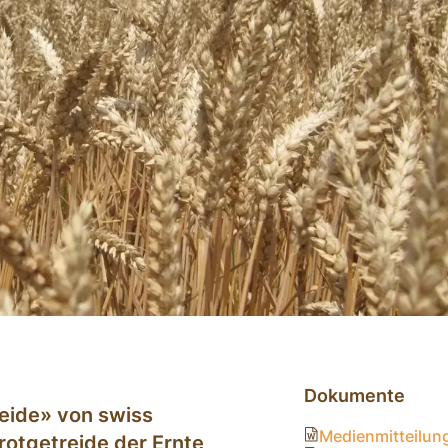
Dokumente
eide» von swiss
Medienmitteilun
rotgetreide der Ernte