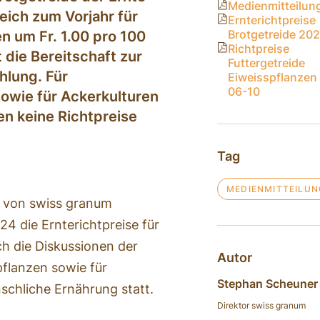
Medienmitteilun
eich zum Vorjahr für
Ernterichtpreise
Brotgetreide 20
n um Fr. 1.00 pro 100
Richtpreise
 die Bereitschaft zur
Futtergetreide
hlung. Für
Eiweisspflanzen
06-10
sowie für Ackerkulturen
en keine Richtpreise
Tag
MEDIENMITTEILUN
» von swiss granum
24 die Ernterichtpreise für
ch die Diskussionen der
Autor
pflanzen sowie für
Stephan Scheuner
schliche Ernährung statt.
Direktor swiss granum