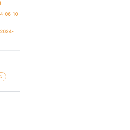
g
24-06-10
 2024-
G