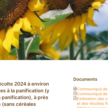
Documents
récolte 2024 à environ
Communiqué de 
s à la panification (y
Communiqué de 
 panification), à près
Estimation des 
et des récoltes f
 (sans céréales