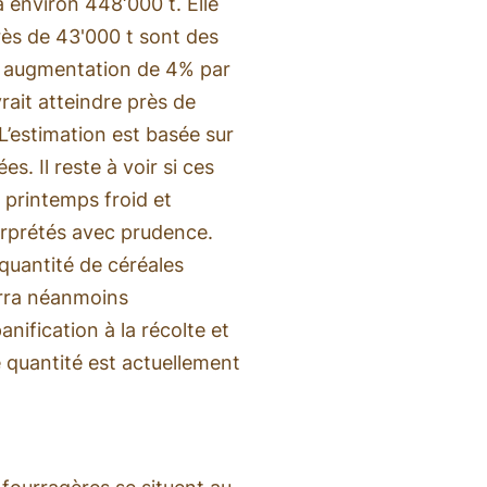
 environ 448‘000 t. Elle
rès de 43'000 t sont des
ne augmentation de 4% par
rait atteindre près de
’estimation est basée sur
. Il reste à voir si ces
 printemps froid et
erprétés avec prudence.
 quantité de céréales
urra néanmoins
nification à la récolte et
e quantité est actuellement