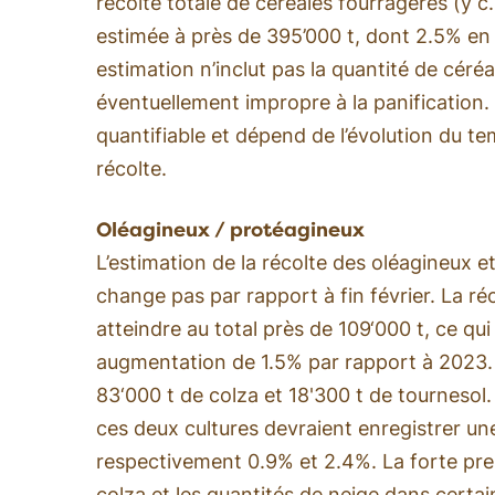
récolte totale de céréales fourragères (y c. 
estimée à près de 395’000 t, dont 2.5% en 
estimation n’inclut pas la quantité de céréa
éventuellement impropre à la panification. 
quantifiable et dépend de l’évolution du t
récolte.
Oléagineux / protéagineux
L’estimation de la récolte des oléagineux 
change pas par rapport à fin février. La ré
atteindre au total près de 109‘000 t, ce qu
augmentation de 1.5% par rapport à 2023
83‘000 t de colza et 18'300 t de tourneso
ces deux cultures devraient enregistrer u
respectivement 0.9% et 2.4%. La forte pre
colza et les quantités de neige dans certa