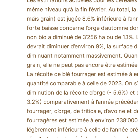
Les estimations actuelles pour les céréales
même niveau qu’à la fin février. Au total, la
maïs grain) est jugée 8.6% inférieure à l’a
forte baisse concerne l’orge d’automne do
non bio a diminué de 3’256 ha ou de 13%. 
devrait diminuer d’environ 9%, la surface 
diminuant notamment massivement. Quant 
grain, elle ne peut pas encore être estimé
La récolte de blé fourrager est estimée à e
quantité comparable à celle de 2023. On s’
diminution de la récolte d’orge (- 5.6%) et d
3.2%) comparativement à l’année précéden
fourrager, d’orge, de triticale, d’avoine et 
fourragères est estimée à environ 238‘000 t 
légèrement inférieure à celle de l’année pr