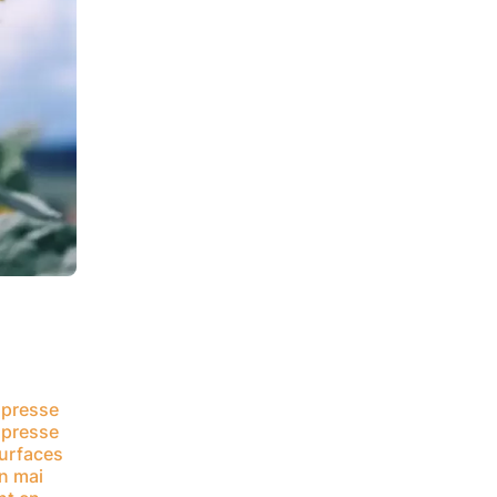
presse
presse
surfaces
in mai