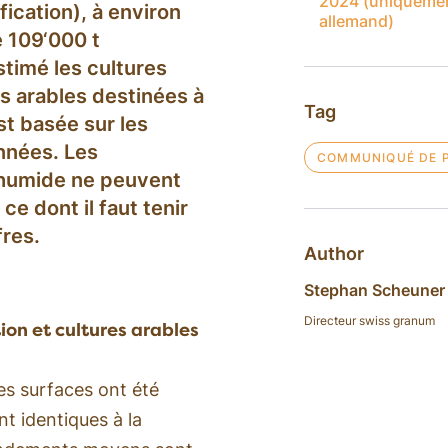
2024 (uniqueme
fication), à environ
allemand)
e 109‘000 t
stimé les cultures
es arables destinées à
Tag
st basée sur les
nnées. Les
COMMUNIQUÉ DE 
 humide ne peuvent
e dont il faut tenir
fres.
Author
Stephan Scheuner
Directeur swiss granum
ion et cultures arables
les surfaces ont été
t identiques à la