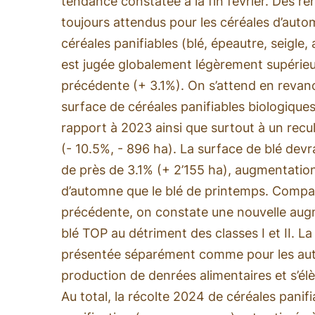
tendance constatée à la fin février. Des 
toujours attendus pour les céréales d’auto
céréales panifiables (blé, épeautre, seigle,
est jugée globalement légèrement supérieur
précédente (+ 3.1%). On s’attend en revan
surface de céréales panifiables biologiques
rapport à 2023 ainsi que surtout à un recul
(- 10.5%, - 896 ha). La surface de blé devr
de près de 3.1% (+ 2’155 ha), augmentation
d’automne que le blé de printemps. Compa
précédente, on constate une nouvelle augm
blé TOP au détriment des classes I et II. La
présentée séparément comme pour les autre
production de denrées alimentaires et s’él
Au total, la récolte 2024 de céréales panifi