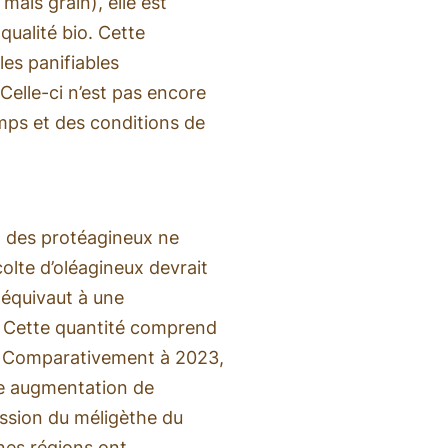
maïs grain), elle est
qualité bio. Cette
les panifiables
Celle-ci n’est pas encore
emps et des conditions de
et des protéagineux ne
colte d’oléagineux devrait
i équivaut à une
. Cette quantité comprend
l. Comparativement à 2023,
ne augmentation de
ssion du méligèthe du
ines régions ont