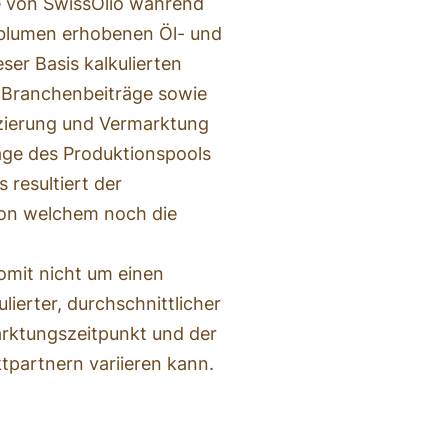
e von SwissOlio während
blumen erhobenen Öl- und
er Basis kalkulierten
e Branchenbeiträge sowie
nzierung und Vermarktung
äge des Produktionspools
resultiert der
von welchem noch die
somit nicht um einen
kulierter, durchschnittlicher
arktungszeitpunkt und der
tpartnern variieren kann.