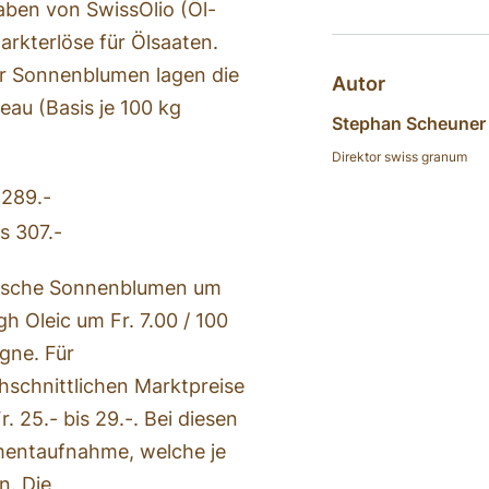
aben von SwissOlio (Öl-
arkterlöse für Ölsaaten.
r Sonnenblumen lagen die
Autor
au (Basis je 100 kg
Stephan Scheuner
Direktor swiss granum
 289.-
s 307.-
assische Sonnenblumen um
h Oleic um Fr. 7.00 / 100
gne. Für
schnittlichen Marktpreise
 25.- bis 29.-. Bei diesen
mentaufnahme, welche je
n. Die