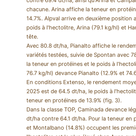
contre 69.4 dt/ha, ainsi qu'Arina et Campan
chacune. Arina affiche la teneur en protéin
14.7%. Alpval arrive en deuxième position
poids à l'hectolitre, Arina (79.1 kg/hl) et 
tête.
Avec 80.8 dt/ha, Pianalto affiche le rendem
variétés testées, suivie de Spontan avec 78
la teneur en protéines et le poids à l'hecto
76.7 kg/hl) devance Pianalto (12.9% et 74.6
En conditions Extenso, le rendement moye
2025 est de 64.5 dt/ha, le poids à l'hectolit
teneur en protéines de 13.9% (fig. 3).
Dans la classe TOP, Caminada devance lé
dt/ha contre 64.1 dt/ha. Pour la teneur en 
et Montalbano (14.8%) occupent les premiè