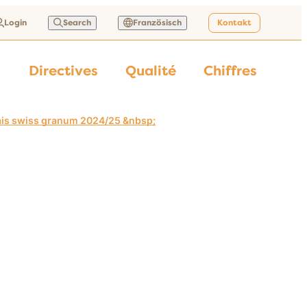
Login
Search
Französisch
Kontakt
Directives
Qualité
Chiffres
sais swiss granum 2024/25 &nbsp;