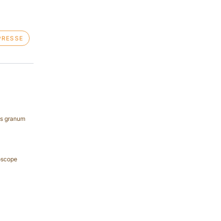
PRESSE
ss granum
oscope