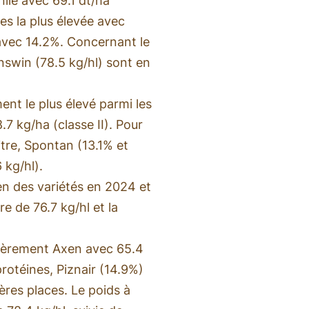
ile avec 69.1 dt/ha
es la plus élevée avec
 avec 14.2%. Concernant le
Hanswin (78.5 kg/hl) sont en
ent le plus élevé parmi les
.7 kg/ha (classe II). Pour
litre, Spontan (13.1% et
 kg/hl).
n des variétés en 2024 et
re de 76.7 kg/hl et la
gèrement Axen avec 65.4
protéines, Piznair (14.9%)
res places. Le poids à