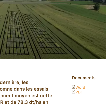
Documents
dernière, les
Word
tomne dans les essais
PDF
dement moyen est cette
R et de 78.3 dt/ha en