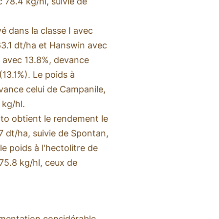
c 78.4 kg/hl, suivie de
é dans la classe I avec
 63.1 dt/ha et Hanswin avec
l, avec 13.8%, devance
13.1%). Le poids à
evance celui de Campanile,
 kg/hl.
to obtient le rendement le
7 dt/ha, suivie de Spontan,
e poids à l'hectolitre de
5.8 kg/hl, ceux de
gmentation considérable