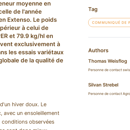
 teneur moyenne en
Tag
celle de l'année
’en Extenso. Le poids
COMMUNIQUÉ DE 
périeur à celui de
ER et 79.9 kg/hl en
rvent exclusivement à
Authors
ans les essais variétaux
lobale de la qualité de
Thomas Weisflog
Personne de contact swi
Silvan Strebel
Personne de contact Agr
 d'un hiver doux. Le
, avec un ensoleillement
x conditions observées